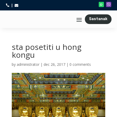



Sastanak
sta posetiti u hong
kongu
by
administrator
|
dec 26, 2017
|
0 comments