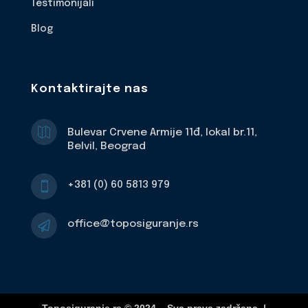
Testimonijali
Blog
Kontaktirajte nas

Bulevar Crvene Armije 11đ, lokal br.11,
Belvil, Beograd
+381 (0) 60 5813 979

office@toposiguranje.rs
