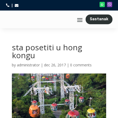



Sastanak
sta posetiti u hong
kongu
by
administrator
|
dec 26, 2017
|
0 comments