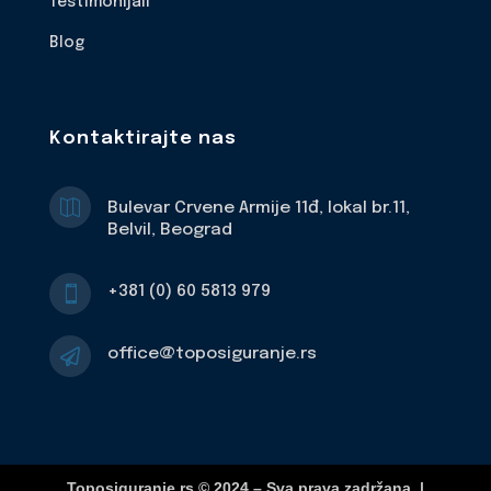
Testimonijali
Blog
Kontaktirajte nas

Bulevar Crvene Armije 11đ, lokal br.11,
Belvil, Beograd
+381 (0) 60 5813 979

office@toposiguranje.rs

Toposiguranje.rs © 2024 – Sva prava zadržana. |