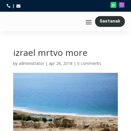



Sastanak
izrael mrtvo more
by
administrator
|
apr 26, 2018
|
0 comments