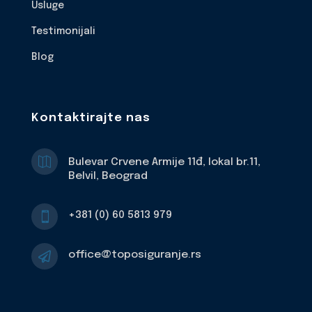
Usluge
Testimonijali
Blog
Kontaktirajte nas

Bulevar Crvene Armije 11đ, lokal br.11,
Belvil, Beograd
+381 (0) 60 5813 979

office@toposiguranje.rs
