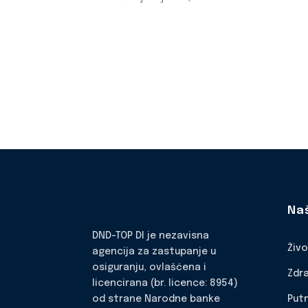
Na
DND-TOP DI je nezavisna
Živ
agencija za zastupanje u
osiguranju, ovlašćena i
Zdr
licencirana (br. licence: 8954)
Put
od strane Narodne banke