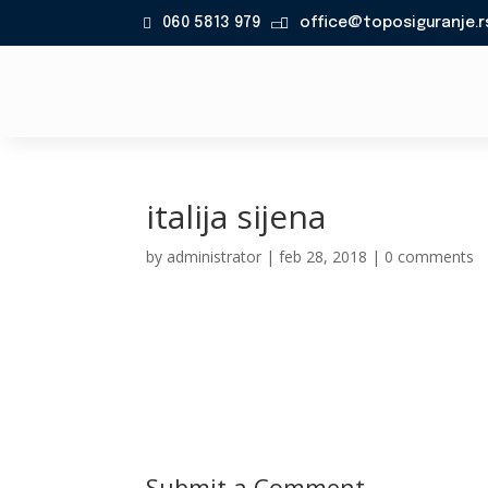
060 5813 979
office@toposiguranje.r

italija sijena
by
administrator
|
feb 28, 2018
|
0 comments
Submit a Comment