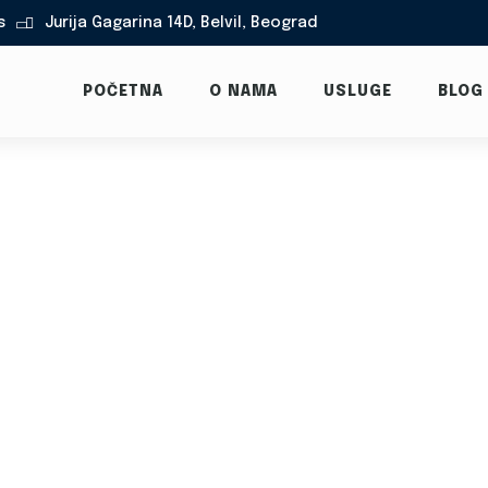
s
Jurija Gagarina 14D, Belvil, Beograd

POČETNA
O NAMA
USLUGE
BLOG