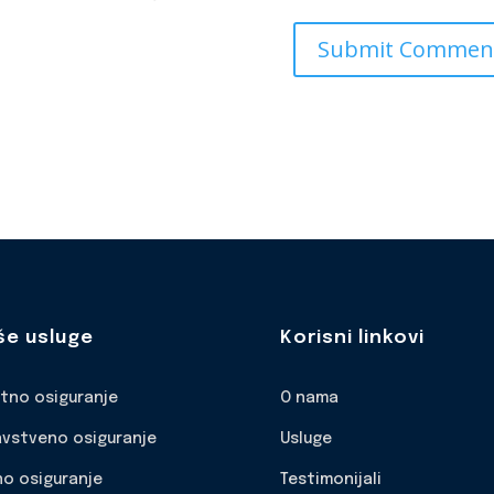
še usluge
Korisni linkovi
otno osiguranje
O nama
avstveno osiguranje
Usluge
no osiguranje
Testimonijali