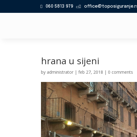
060 5813 979
office@toposiguranje.r

hrana u sijeni
by
administrator
|
feb 27, 2018
|
0 comments