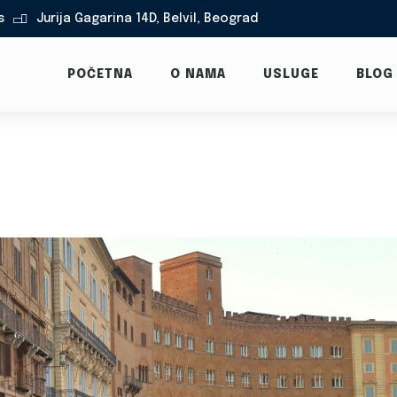
s
Jurija Gagarina 14D, Belvil, Beograd

POČETNA
O NAMA
USLUGE
BLOG