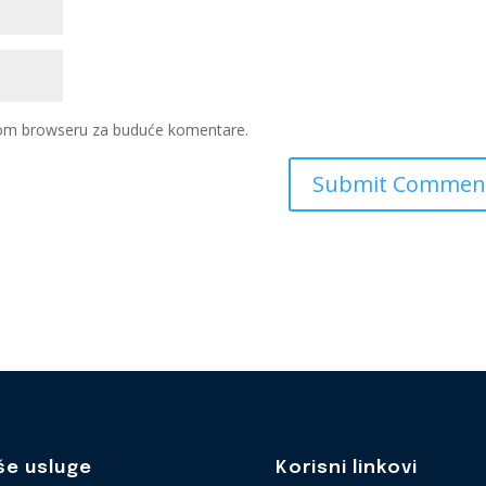
ovom browseru za buduće komentare.
še usluge
Korisni linkovi