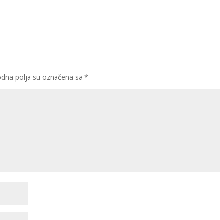
dna polja su označena sa
*