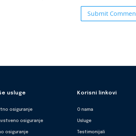
še usluge
Korisni linkovi
otno osiguranje
O nama
avstveno osiguranje
Usluge
no osiguranje
Testimonijali