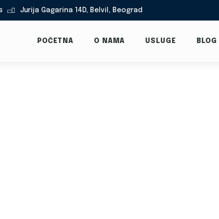
s
Jurija Gagarina 14D, Belvil, Beograd

POČETNA
O NAMA
USLUGE
BLOG