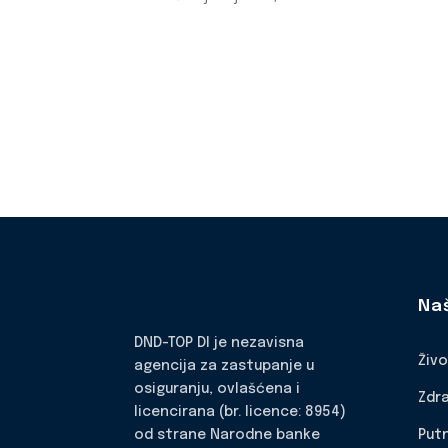
Na
DND-TOP DI je nezavisna
Živ
agencija za zastupanje u
osiguranju, ovlašćena i
Zdr
licencirana (br. licence: 8954)
Put
od strane Narodne banke