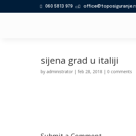
060 5813 979
office@toposiguranje.r

sijena grad u italiji
by
administrator
|
feb 28, 2018
|
0 comments
Submit a Comment