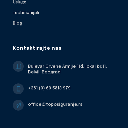
Usluge
Testimonijali
Blog
Kontaktirajte nas

Bulevar Crvene Armije 11đ, lokal br.11,
Belvil, Beograd
+381 (0) 60 5813 979

office@toposiguranje.rs
