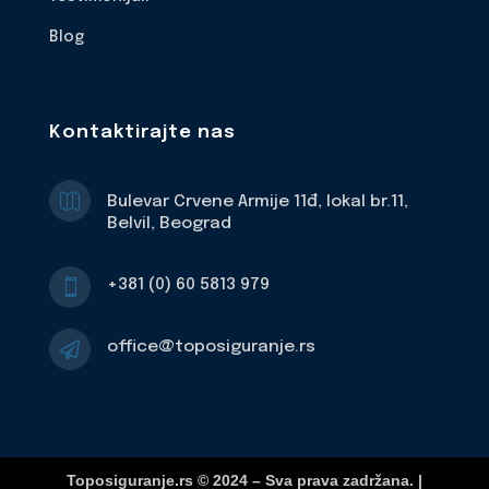
Blog
Kontaktirajte nas

Bulevar Crvene Armije 11đ, lokal br.11,
Belvil, Beograd
+381 (0) 60 5813 979

office@toposiguranje.rs

Toposiguranje.rs © 2024 – Sva prava zadržana. |