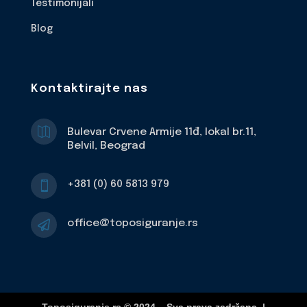
Testimonijali
Blog
Kontaktirajte nas

Bulevar Crvene Armije 11đ, lokal br.11,
Belvil, Beograd
+381 (0) 60 5813 979

office@toposiguranje.rs
