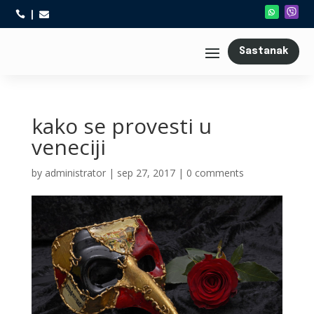



Sastanak
kako se provesti u
veneciji
by
administrator
|
sep 27, 2017
|
0 comments