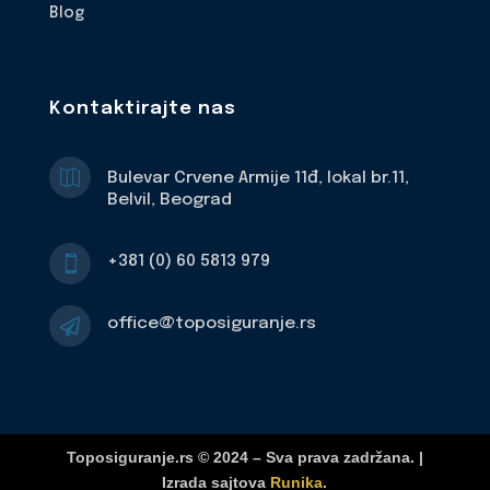
Blog
Kontaktirajte nas

Bulevar Crvene Armije 11đ, lokal br.11,
Belvil, Beograd
+381 (0) 60 5813 979

office@toposiguranje.rs

Toposiguranje.rs © 2024 – Sva prava zadržana. |
Izrada sajtova
Runika
.