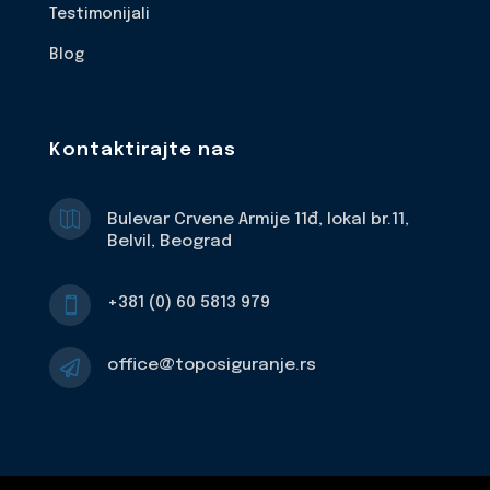
Testimonijali
Blog
Kontaktirajte nas

Bulevar Crvene Armije 11đ, lokal br.11,
Belvil, Beograd
+381 (0) 60 5813 979

office@toposiguranje.rs
