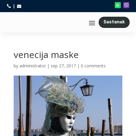



Sastanak
venecija maske
by
administrator
|
sep 27, 2017
|
0 comments