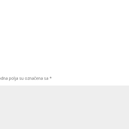
dna polja su označena sa
*