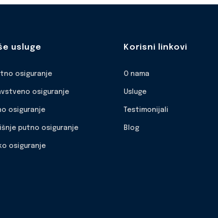
še usluge
Korisni linkovi
otno osiguranje
O nama
avstveno osiguranje
Usluge
no osiguranje
Testimonijali
išnje putno osiguranje
Blog
ko osiguranje