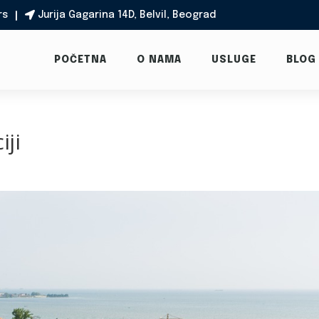
rs
Jurija Gagarina 14D, Belvil, Beograd

POČETNA
O NAMA
USLUGE
BLOG
iji