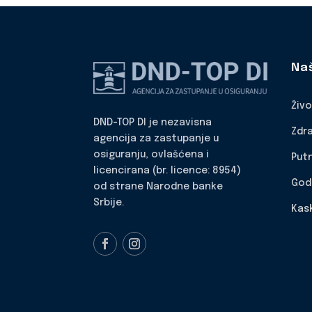
Na
Živ
DND-TOP DI je nezavisna
Zdr
agencija za zastupanje u
osiguranju, ovlašćena i
Put
licencirana (br. licence: 8954)
God
od strane Narodne banke
Srbije.
Kas