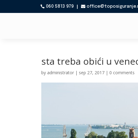
060 5813 979
office@toposiguranje.

sta treba obići u venec
by
administrator
|
sep 27, 2017
|
0 comments