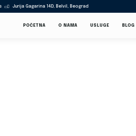
s
Jurija Gagarina 14D, Belvil, Beograd

POČETNA
O NAMA
USLUGE
BLOG