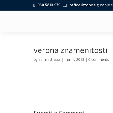
060 5813 979
office@toposiguranje.r

verona znamenitosti
by
administrator
|
mar 1, 2018
|
0 comments
Submit a Comment