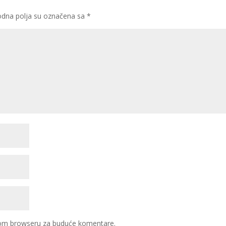
dna polja su označena sa
*
ovom browseru za buduće komentare.