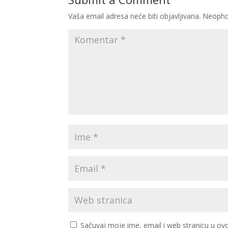
Vaša email adresa neće biti objavljivana.
Neopho
Sačuvaj moje ime, email i web stranicu u 