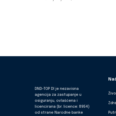
Na
DND-TOP DI je nezavisna
Živ
agencija za zastupanje u
osiguranju, ovlašćena i
Zdr
licencirana (br. licence: 8954)
Put
od strane Narodne banke