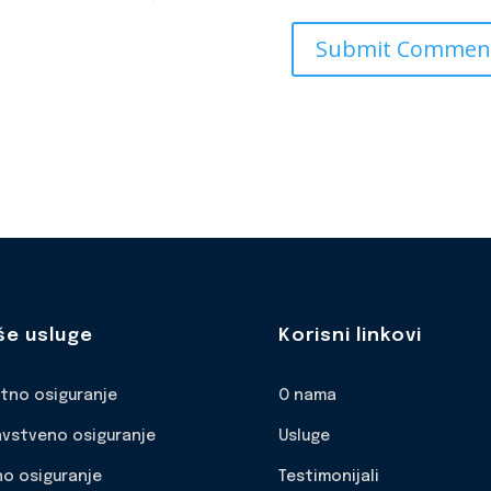
še usluge
Korisni linkovi
otno osiguranje
O nama
avstveno osiguranje
Usluge
no osiguranje
Testimonijali