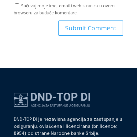
Sačuvaj moje ime, email i web stranicu u ovom
browseru za buduće komentare.
DND-TOP DI je nezavisna agencija za zastupanje u
osiguranju, ovlašćena i licencirana (br. licence:
8954) od strane Narodne banke Srbije.