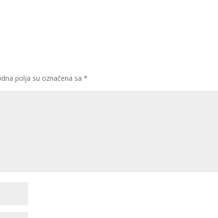
dna polja su označena sa
*