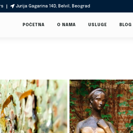
rs
Jurija Gagarina 14D, Belvil, Beograd

POČETNA
O NAMA
USLUGE
BLOG