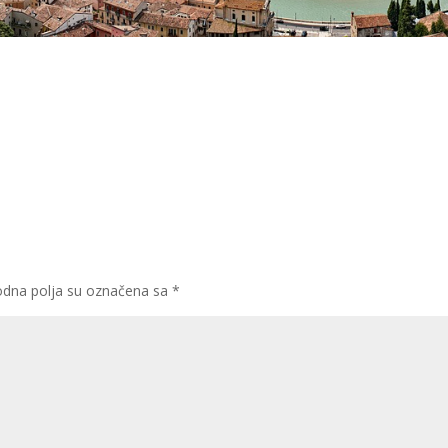
dna polja su označena sa
*