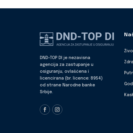
Na
Živ
DND-TOP DI je nezavisna
Zdr
agencija za zastupanje u
osiguranju, ovlašćena i
Put
licencirana (br. licence: 8954)
God
od strane Narodne banke
Srbije.
Kas