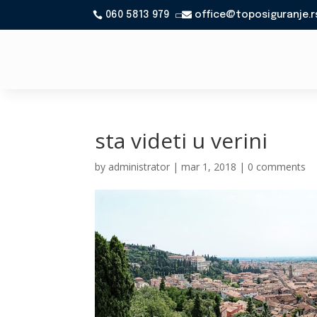
060 5813 979
office@toposiguranje.r

sta videti u verini
by
administrator
|
mar 1, 2018
|
0 comments