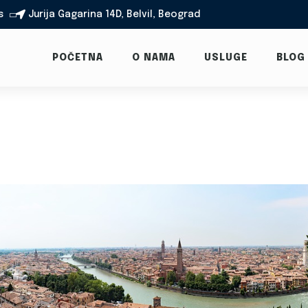
s
Jurija Gagarina 14D, Belvil, Beograd

POČETNA
O NAMA
USLUGE
BLOG