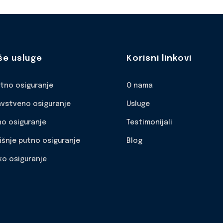
še usluge
Korisni linkovi
otno osiguranje
O nama
avstveno osiguranje
Usluge
no osiguranje
Testimonijali
išnje putno osiguranje
Blog
ko osiguranje