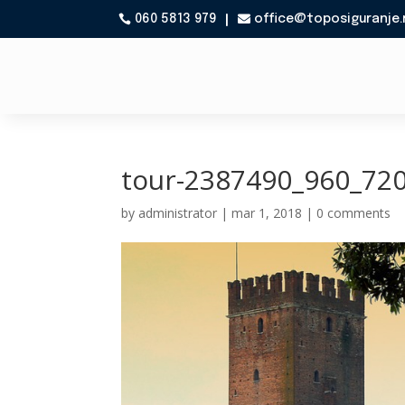
060 5813 979
office@toposiguranje.

tour-2387490_960_72
by
administrator
|
mar 1, 2018
|
0 comments