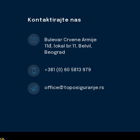
Kontaktirajte nas

Bulevar Crvene Armije
11đ, lokal br.11, Belvil,
Beograd
+381 (0) 60 5813 979

office@toposiguranje.rs

ka
.