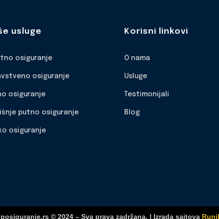
še usluge
Korisni linkovi
otno osiguranje
O nama
avstveno osiguranje
Usluge
no osiguranje
Testimonijali
išnje putno osiguranje
Blog
ko osiguranje
posiguranje.rs © 2024 – Sva prava zadržana. | Izrada sajtova
Runi