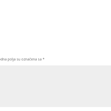
dna polja su označena sa
*