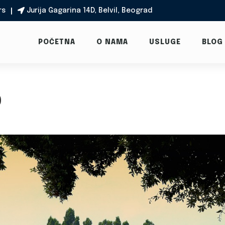
rs
Jurija Gagarina 14D, Belvil, Beograd

POČETNA
O NAMA
USLUGE
BLOG
0