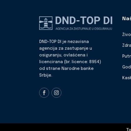
Na
Živ
DND-TOP DI je nezavisna
Zdr
agencija za zastupanje u
osiguranju, ovlašćena i
Put
licencirana (br. licence: 8954)
God
od strane Narodne banke
Srbije.
Kas
To