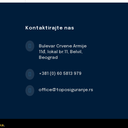
Kontaktirajte nas

Bulevar Crvene Armije
11đ, lokal br.11, Belvil,
Beograd

+381 (0) 60 5813 979

office@toposiguranje.rs
ka
.