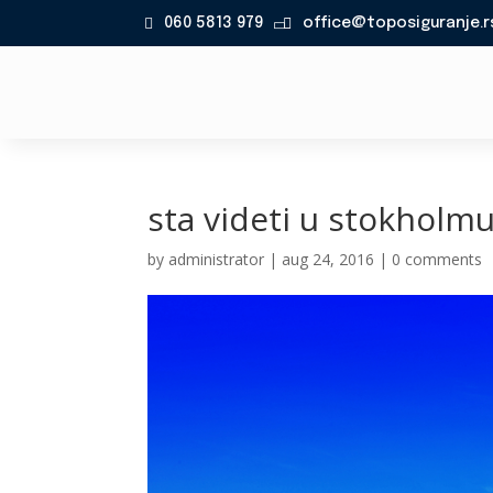
060 5813 979
office@toposiguranje.r

sta videti u stokholm
by
administrator
|
aug 24, 2016
|
0 comments