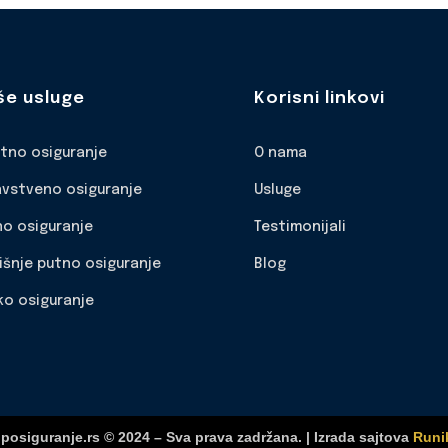
še usluge
Korisni linkovi
otno osiguranje
O nama
avstveno osiguranje
Usluge
no osiguranje
Testimonijali
išnje putno osiguranje
Blog
ko osiguranje
posiguranje.rs © 2024 – Sva prava zadržana. | Izrada sajtova
Runi