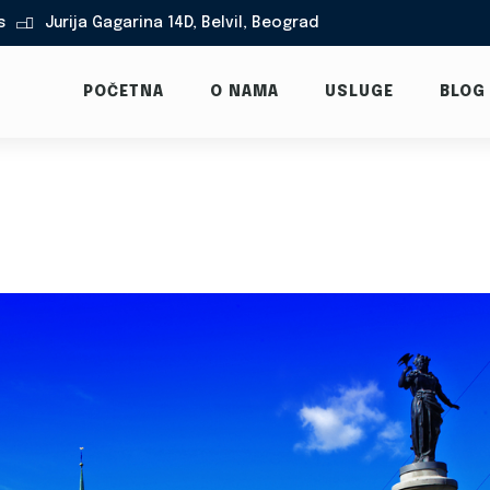
s
Jurija Gagarina 14D, Belvil, Beograd

POČETNA
O NAMA
USLUGE
BLOG
u