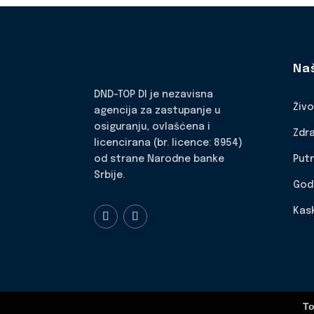
Na
DND-TOP DI je nezavisna
Živ
agencija za zastupanje u
osiguranju, ovlašćena i
Zdr
licencirana (br. licence: 8954)
Put
od strane Narodne banke
Srbije.
God
Kas
To