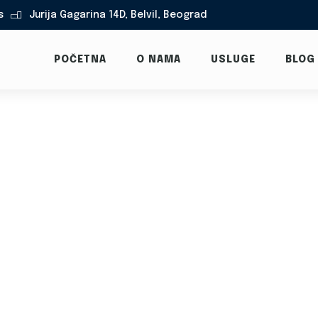
s
Jurija Gagarina 14D, Belvil, Beograd

POČETNA
O NAMA
USLUGE
BLOG