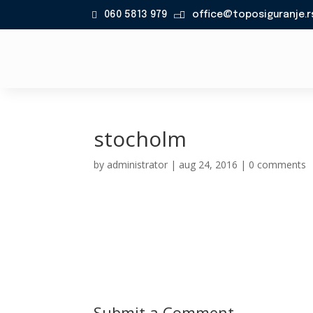
060 5813 979
office@toposiguranje.r

stocholm
by
administrator
|
aug 24, 2016
|
0 comments
Submit a Comment