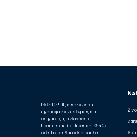
Na
DND-TOP DI je nezavisna
Živ
agencija za zastupanje u
osiguranju, ovlašćena i
Zdr
licencirana (br. licence: 8954)
Put
od strane Narodne banke