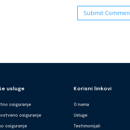
še usluge
Korisni linkovi
otno osiguranje
O nama
avstveno osiguranje
Usluge
no osiguranje
Testimonijali