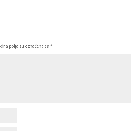
dna polja su označena sa
*