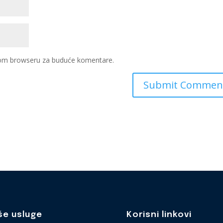
ovom browseru za buduće komentare.
še usluge
Korisni linkovi