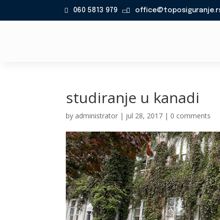
060 5813 979
office@toposiguranje.r

studiranje u kanadi
by
administrator
|
jul 28, 2017
|
0 comments