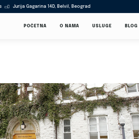
s
Jurija Gagarina 14D, Belvil, Beograd

POČETNA
O NAMA
USLUGE
BLOG