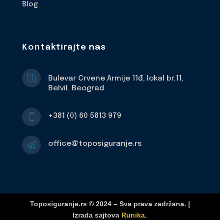
Blog
Kontaktirajte nas

Bulevar Crvene Armije 11đ, lokal br.11,
Belvil, Beograd
+381 (0) 60 5813 979

office@toposiguranje.rs

Toposiguranje.rs © 2024 – Sva prava zadržana. |
Izrada sajtova
Runika
.