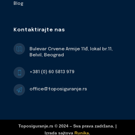
Blog
Kontaktirajte nas

Bulevar Crvene Armije 11đ, lokal br.11,
Belvil, Beograd
+381 (0) 60 5813 979

office@toposiguranje.rs

Toposiguranje.rs © 2024 – Sva prava zadržana. |
Izrada sajtova
Runika
.