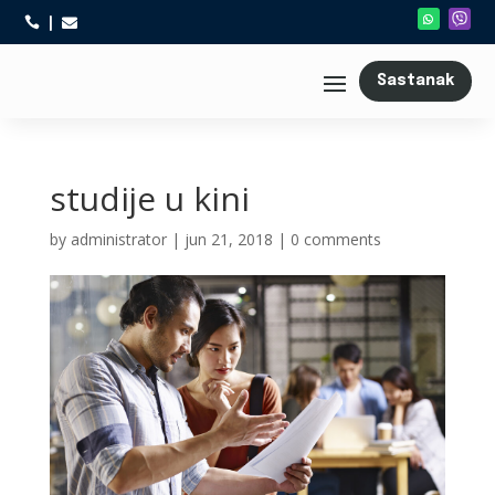



Sastanak
studije u kini
by
administrator
|
jun 21, 2018
|
0 comments