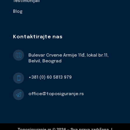
Testimonijali
Blog
Kontaktirajte nas

Bulevar Crvene Armije 11đ, lokal br.11,
Belvil, Beograd
+381 (0) 60 5813 979

office@toposiguranje.rs

Toposiguranje.rs © 2024 – Sva prava zadržana. |