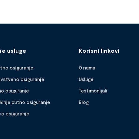
še usluge
Korisni linkovi
otno osiguranje
O nama
avstveno osiguranje
Usluge
no osiguranje
Testimonijali
išnje putno osiguranje
Blog
ko osiguranje