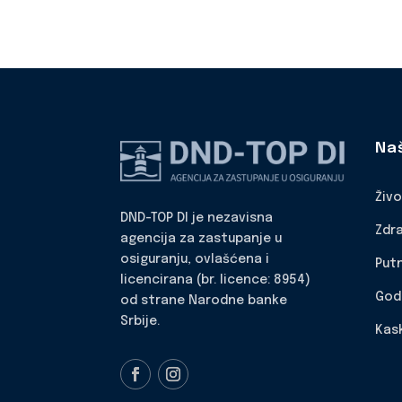
Na
Živ
DND-TOP DI je nezavisna
Zdr
agencija za zastupanje u
osiguranju, ovlašćena i
Put
licencirana (br. licence: 8954)
God
od strane Narodne banke
Srbije.
Kas