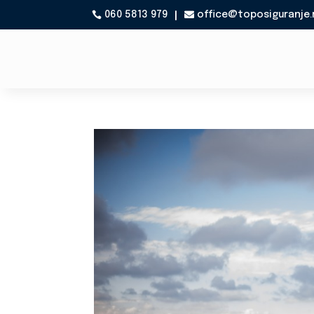
060 5813 979
office@toposiguranje.
