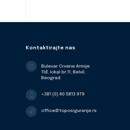
Kontaktirajte nas

Bulevar Crvene Armije
11đ, lokal br.11, Belvil,
Beograd
+381 (0) 60 5813 979

office@toposiguranje.rs
