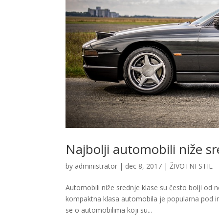
Najbolji automobili niže sr
by
administrator
|
dec 8, 2017
|
ŽIVOTNI STIL
Automobili niže srednje klase su često bolji od ne
kompaktna klasa automobila je popularna pod ime
se o automobilima koji su...