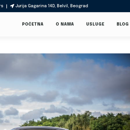
rs
Jurija Gagarina 14D, Belvil, Beograd

POČETNA
O NAMA
USLUGE
BLOG