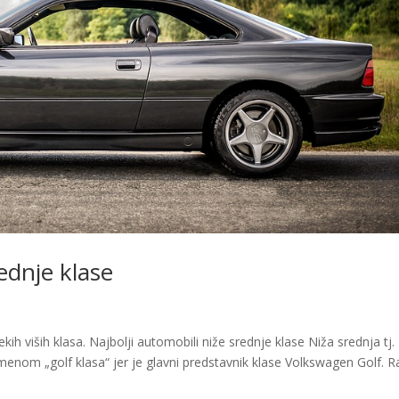
ednje klase
kih viših klasa. Najbolji automobili niže srednje klase Niža srednja tj.
nom „golf klasa“ jer je glavni predstavnik klase Volkswagen Golf. R