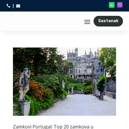



Sastanak
Zamkovi Portugal: Top 20 zamkova u