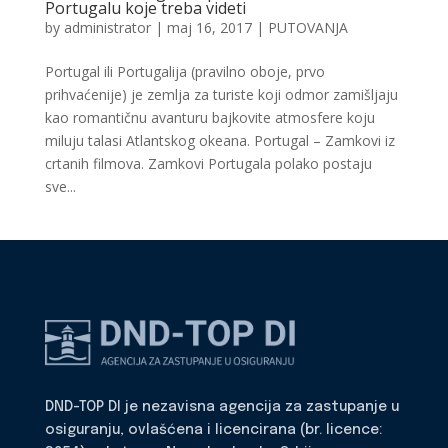
Portugalu koje treba videti
by
administrator
|
maj 16, 2017
|
PUTOVANJA
Portugal ili Portugalija (pravilno oboje, prvo
prihvaćenije) je zemlja za turiste koji odmor zamišljaju
kao romantičnu avanturu bajkovite atmosfere koju
miluju talasi Atlantskog okeana. Portugal – Zamkovi iz
crtanih filmova. Zamkovi Portugala polako postaju
sve...
DND-TOP DI je nezavisna agencija za zastupanje u
osiguranju, ovlašćena i licencirana (br. licence: