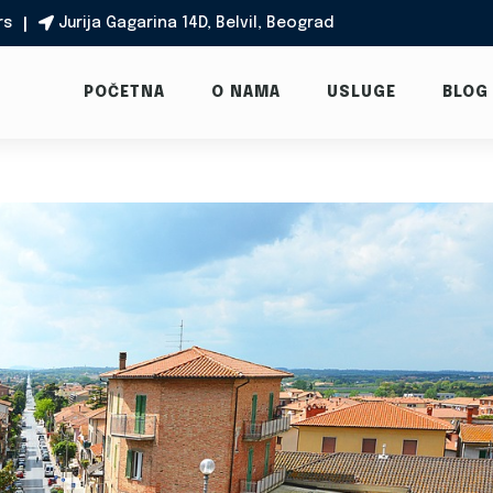
rs
Jurija Gagarina 14D, Belvil, Beograd

POČETNA
O NAMA
USLUGE
BLOG