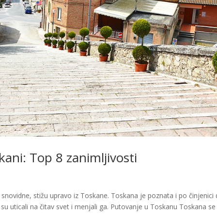
skani: Top 8 zanimljivosti
vo snovidne, stižu upravo iz Toskane. Toskana je poznata i po činjenici 
 su uticali na čitav svet i menjali ga. Putovanje u Toskanu Toskana se