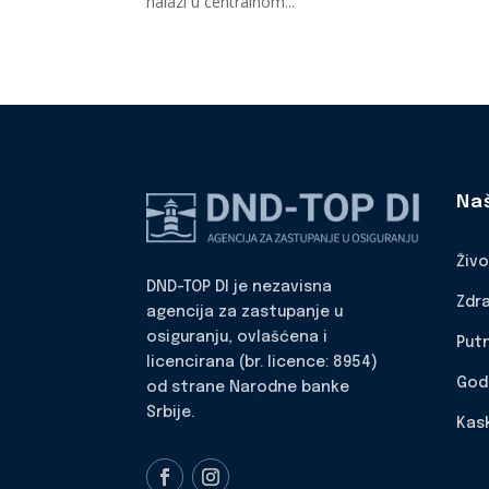
nalazi u centralnom...
Na
Živ
DND-TOP DI je nezavisna
Zdr
agencija za zastupanje u
osiguranju, ovlašćena i
Put
licencirana (br. licence: 8954)
God
od strane Narodne banke
Srbije.
Kas