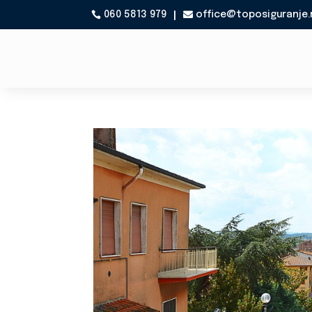
060 5813 979
office@toposiguranje.
