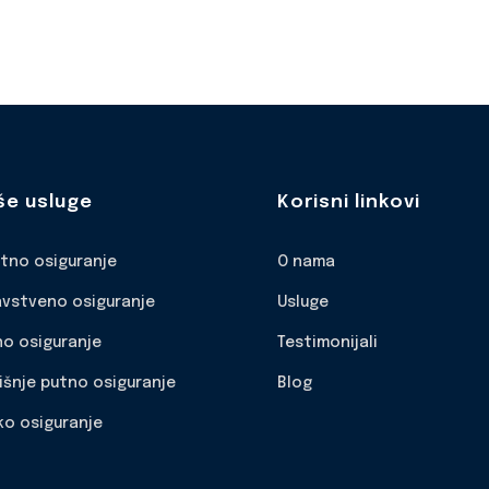
še usluge
Korisni linkovi
otno osiguranje
O nama
avstveno osiguranje
Usluge
no osiguranje
Testimonijali
išnje putno osiguranje
Blog
ko osiguranje