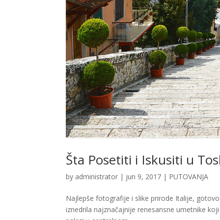
Šta Posetiti i Iskusiti u To
by
administrator
|
jun 9, 2017
|
PUTOVANJA
Najlepše fotografije i slike prirode Italije, goto
iznedrila najznačajnije renesansne umetnike koji