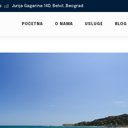
s
Jurija Gagarina 14D, Belvil, Beograd

POČETNA
O NAMA
USLUGE
BLOG