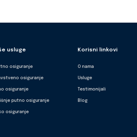
še usluge
Korisni linkovi
otno osiguranje
O nama
avstveno osiguranje
Usluge
no osiguranje
Testimonijali
išnje putno osiguranje
Blog
ko osiguranje