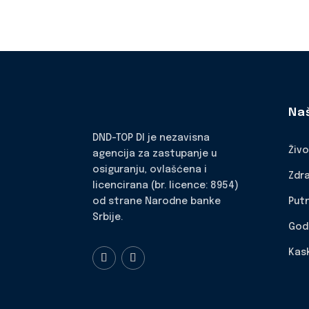
Na
DND-TOP DI je nezavisna
Živ
agencija za zastupanje u
osiguranju, ovlašćena i
Zdr
licencirana (br. licence: 8954)
Put
od strane Narodne banke
Srbije.
God
Kas