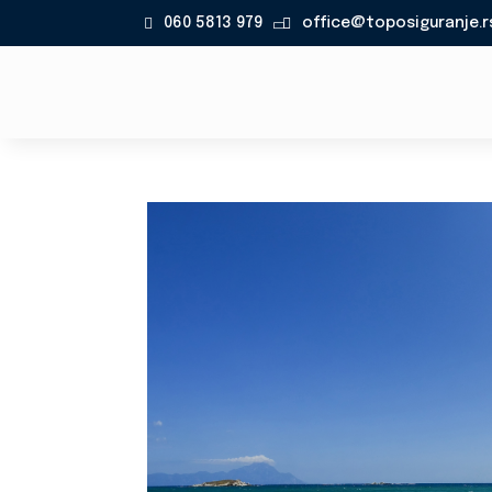
060 5813 979
office@toposiguranje.r
