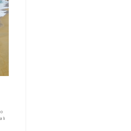
ko
 li