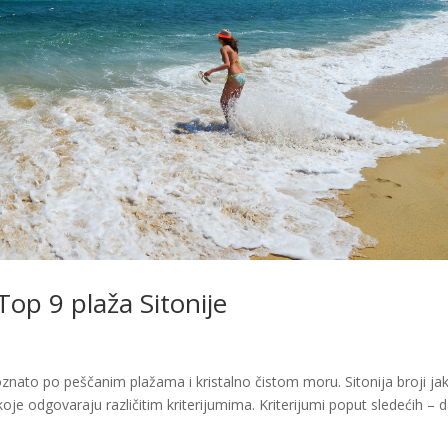
 Top 9 plaža Sitonije
o poznato po peščanim plažama i kristalno čistom moru. Sitonija broji ja
je odgovaraju različitim kriterijumima. Kriterijumi poput sledećih – da