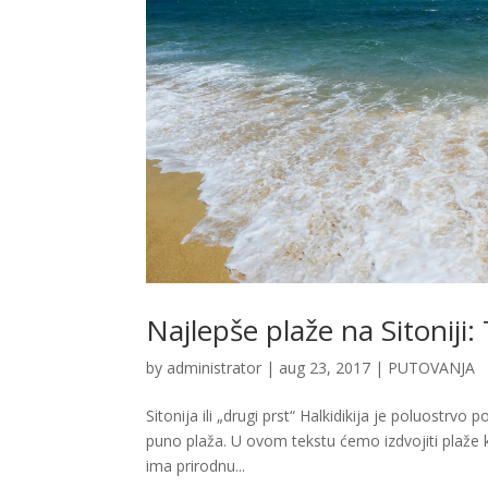
Najlepše plaže na Sitoniji:
by
administrator
|
aug 23, 2017
|
PUTOVANJA
Sitonija ili „drugi prst“ Halkidikija je poluostrv
puno plaža. U ovom tekstu ćemo izdvojiti plaže ko
ima prirodnu...