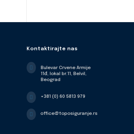
Kontaktirajte nas

Bulevar Crvene Armije
11đ, lokal br.11, Belvil,
Beograd

+381 (0) 60 5813 979

office@toposiguranje.rs