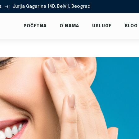
s
Jurija Gagarina 14D, Belvil, Beograd

POČETNA
O NAMA
USLUGE
BLOG