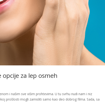
e opcije za lep osmeh
menom i našim sve višim prohtevima. U tu svrhu nudi nam i niz
ekoj prošlosti mogli zamisliti samo kao deo dobrog filma. Sada, sa