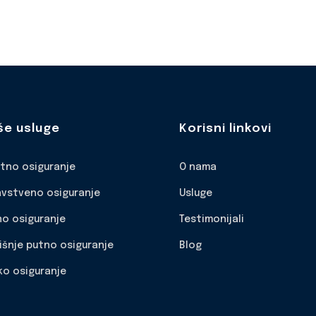
še usluge
Korisni linkovi
otno osiguranje
O nama
avstveno osiguranje
Usluge
no osiguranje
Testimonijali
išnje putno osiguranje
Blog
ko osiguranje