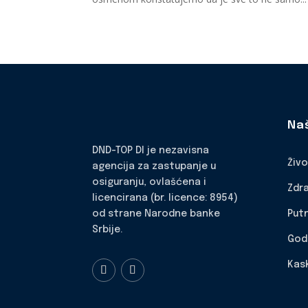
Na
DND-TOP DI je nezavisna
Živ
agencija za zastupanje u
osiguranju, ovlašćena i
Zdr
licencirana (br. licence: 8954)
Put
od strane Narodne banke
Srbije.
God
Kas