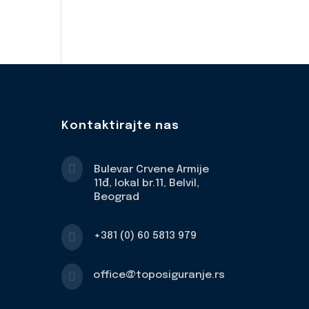
Kontaktirajte nas

Bulevar Crvene Armije
11đ, lokal br.11, Belvil,
Beograd

+381 (0) 60 5813 979

office@toposiguranje.rs