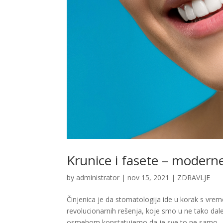
Krunice i fasete – modern
by
administrator
|
nov 15, 2021
|
ZDRAVLJE
Činjenica je da stomatologija ide u korak s vre
revolucionarnih rešenja, koje smo u ne tako dal
osmehom konstatujemo da je sve to ne samo...