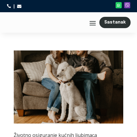



Sastanak
Životno osiguranje kućnih ljubimaca