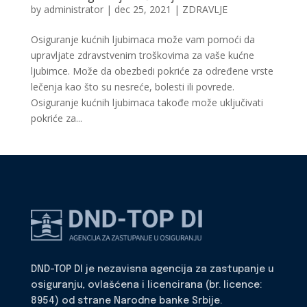
by
administrator
|
dec 25, 2021
|
ZDRAVLJE
Osiguranje kućnih ljubimaca može vam pomoći da
upravljate zdravstvenim troškovima za vaše kućne
ljubimce. Može da obezbedi pokriće za određene vrste
lečenja kao što su nesreće, bolesti ili povrede.
Osiguranje kućnih ljubimaca takođe može uključivati
pokriće za...
DND-TOP DI je nezavisna agencija za zastupanje u
osiguranju, ovlašćena i licencirana (br. licence:
8954) od strane Narodne banke Srbije.