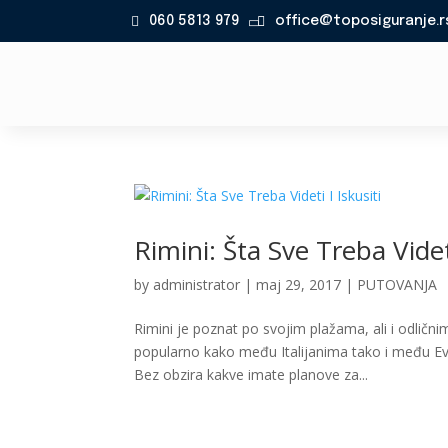
060 5813 979
office@toposiguranje.r

Rimini: Šta Sve Treba Videti
by
administrator
|
maj 29, 2017
|
PUTOVANJA
Rimini je poznat po svojim plažama, ali i odlič
popularno kako među Italijanima tako i među Evr
Bez obzira kakve imate planove za...