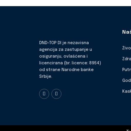
Na
DND-TOP DI je nezavisna
Živ
agencija za zastupanje u
osiguranju, ovlašćena i
Zdr
licencirana (br. licence: 8954)
Put
od strane Narodne banke
Srbije.
God
Kas