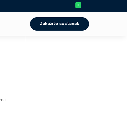
Zakažite sastanak
zma.