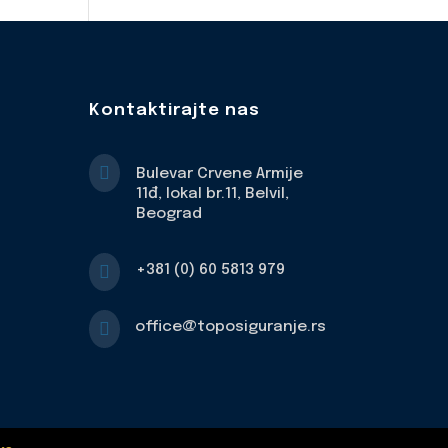
Kontaktirajte nas

Bulevar Crvene Armije
11đ, lokal br.11, Belvil,
Beograd

+381 (0) 60 5813 979

office@toposiguranje.rs