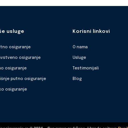
še usluge
Korisni linkovi
otno osiguranje
O nama
avstveno osiguranje
Usluge
no osiguranje
Testimonijali
išnje putno osiguranje
Blog
ko osiguranje