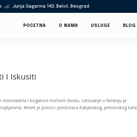
s
Jurija Gagarina 14D, Belvil, Beograd

POČETNA
O NAMA
USLUGE
BLOG
 I Iskusiti
nim restoranima i bogatom noćnom životu. Letovanje u Riminiju je
opljanima. Rimini je ponos i prestonica italijanskog, primorskog turi