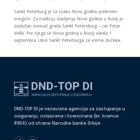
Sankt Peterburg je za svaku Novu godinu prekriven
snegom. Za tradiciju slavljenja Nove godine u Rusiji je
zaslužan osnivač grada Sankt Petersburg – car Petar
Veliki. Pre njega se Nova godina u Rusiji slavila 1.
septembra. Ulice Sankt Peterburga za vreme dočeka...
DND-TOP DI je nezavisna agencija za zastupanje u
osiguranju, ovlašćena i licencirana (br. licence:
8954) od strane Narodne banke Srbije.