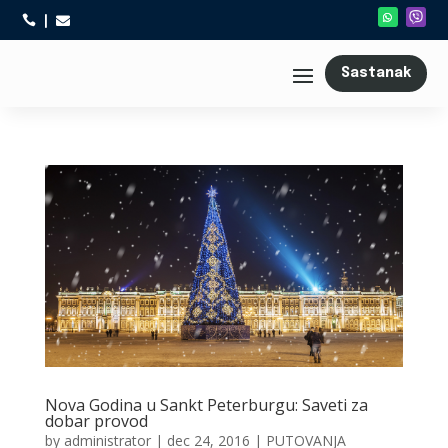



Sastanak
Nova Godina u Sankt Peterburgu: Saveti za
dobar provod
by
administrator
|
dec 24, 2016
|
PUTOVANJA