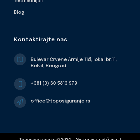
Testimonijali
Blog
Kontaktirajte nas

Bulevar Crvene Armije 11đ, lokal br.11,
Belvil, Beograd
+381 (0) 60 5813 979

office@toposiguranje.rs

Toposiguranje.rs © 2024 – Sva prava zadržana. |