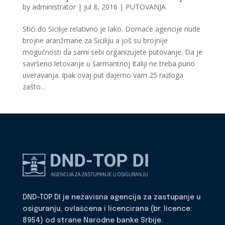
by
administrator
|
jul 8, 2016
|
PUTOVANJA
Stići do Sicilije relativno je lako. Domaće agencije nude
brojne aranžmane za Siciliju a još su brojnije
mogućnosti da sami sebi organizujete putovanje. Da je
savršeno letovanje u šarmantnoj Italiji ne treba puno
uveravanja. Ipak ovaj put dajemo vam 25 razloga
zašto...
DND-TOP DI je nezavisna agencija za zastupanje u
osiguranju, ovlašćena i licencirana (br. licence:
8954) od strane Narodne banke Srbije.