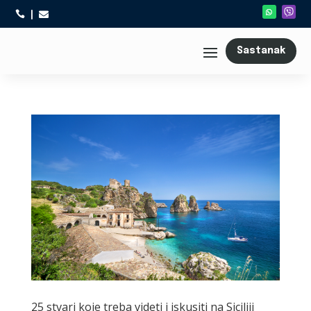



Sastanak
25 stvari koje treba videti i iskusiti na Siciliji