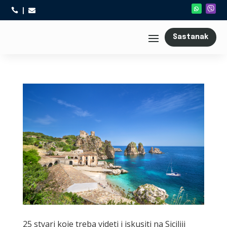



Sastanak
25 stvari koje treba videti i iskusiti na Siciliji