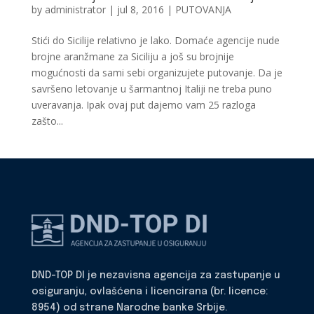
by
administrator
|
jul 8, 2016
|
PUTOVANJA
Stići do Sicilije relativno je lako. Domaće agencije nude
brojne aranžmane za Siciliju a još su brojnije
mogućnosti da sami sebi organizujete putovanje. Da je
savršeno letovanje u šarmantnoj Italiji ne treba puno
uveravanja. Ipak ovaj put dajemo vam 25 razloga
zašto...
DND-TOP DI je nezavisna agencija za zastupanje u
osiguranju, ovlašćena i licencirana (br. licence:
8954) od strane Narodne banke Srbije.