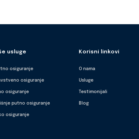
še usluge
Korisni linkovi
otno osiguranje
O nama
avstveno osiguranje
Usluge
no osiguranje
Testimonijali
išnje putno osiguranje
Blog
ko osiguranje