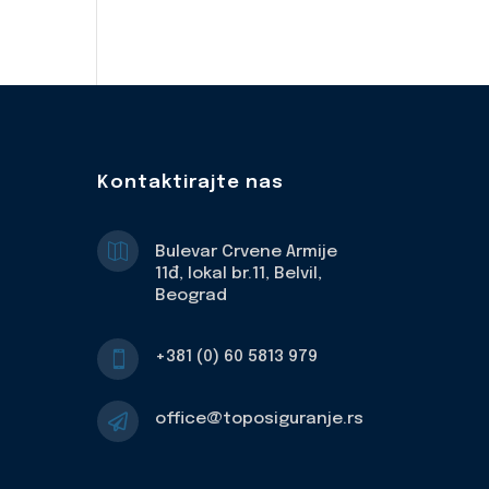
Kontaktirajte nas

Bulevar Crvene Armije
11đ, lokal br.11, Belvil,
Beograd
+381 (0) 60 5813 979

office@toposiguranje.rs
