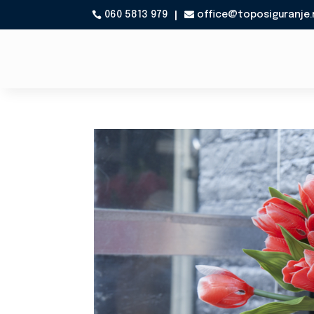
060 5813 979
office@toposiguranje.
