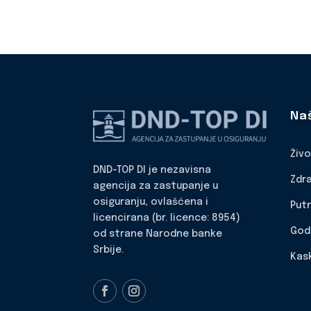
Na
Živ
DND-TOP DI je nezavisna
Zdr
agencija za zastupanje u
osiguranju, ovlašćena i
Put
licencirana (br. licence: 8954)
God
od strane Narodne banke
Srbije.
Kas