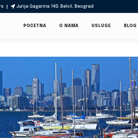
rs
Jurija Gagarina 14D, Belvil, Beograd

POČETNA
O NAMA
USLUGE
BLOG