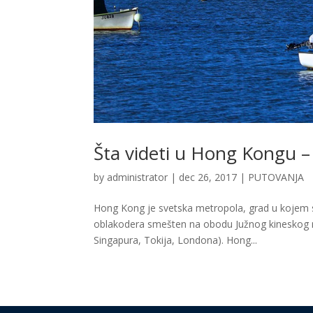
Šta videti u Hong Kongu – 
by
administrator
|
dec 26, 2017
|
PUTOVANJA
Hong Kong je svetska metropola, grad u kojem su
oblakodera smešten na obodu Južnog kineskog mo
Singapura, Tokija, Londona). Hong...