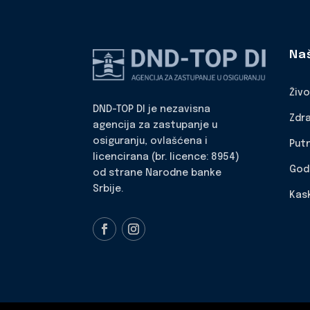
Na
Živ
DND-TOP DI je nezavisna
Zdr
agencija za zastupanje u
osiguranju, ovlašćena i
Put
licencirana (br. licence: 8954)
God
od strane Narodne banke
Srbije.
Kas