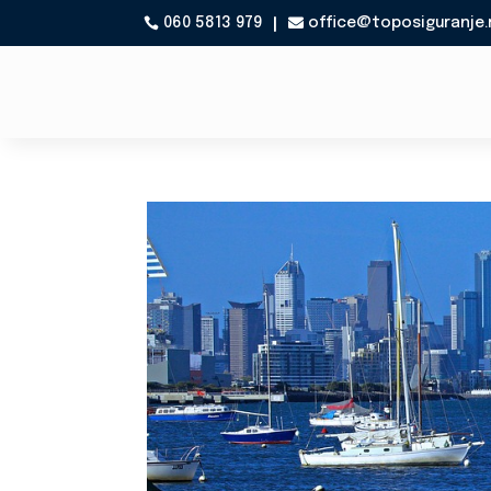
060 5813 979
office@toposiguranje.
