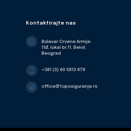
Kontaktirajte nas

Bulevar Crvene Armije
11đ, lokal br.11, Belvil,
Beograd
+381 (0) 60 5813 979

office@toposiguranje.rs
