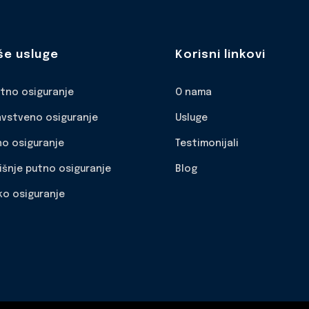
še usluge
Korisni linkovi
otno osiguranje
O nama
avstveno osiguranje
Usluge
no osiguranje
Testimonijali
išnje putno osiguranje
Blog
ko osiguranje