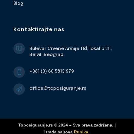
Blog
Kontaktirajte nas

Bulevar Crvene Armije 11đ, lokal br.11,
Belvil, Beograd
+381 (0) 60 5813 979

office@toposiguranje.rs

Toposiguranje.rs © 2024 – Sva prava zadržana. |
Izrada sajtova
Runika
.