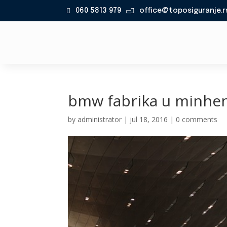
060 5813 979
office@toposiguranje.r

bmw fabrika u minhe
by
administrator
|
jul 18, 2016
|
0 comments