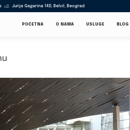
s
Jurija Gagarina 14D, Belvil, Beograd

POČETNA
O NAMA
USLUGE
BLOG
nu