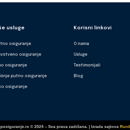
še usluge
Korisni linkovi
otno osiguranje
O nama
avstveno osiguranje
Usluge
no osiguranje
Testimonijali
išnje putno osiguranje
Blog
ko osiguranje
posiguranje.rs © 2024 – Sva prava zadržana. | Izrada sajtova
Runi