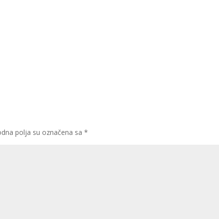
dna polja su označena sa
*