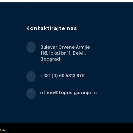
Kontaktirajte nas

Bulevar Crvene Armije
11đ, lokal br.11, Belvil,
Beograd

+381 (0) 60 5813 979

office@toposiguranje.rs
ka
.