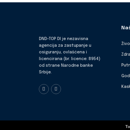
Na
DND-TOP DI je nezavisna
Živ
agencija za zastupanje u
osiguranju, ovlašćena i
Zdr
licencirana (br. licence: 8954)
Put
od strane Narodne banke
Srbije.
God
Kas
To