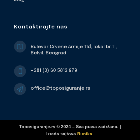
Kontaktirajte nas

Bulevar Crvene Armije 11đ, lokal br.11,
Belvil, Beograd
+381 (0) 60 5813 979

office@toposiguranje.rs

Toposiguranje.rs © 2024 – Sva prava zadržana. |
Izrada sajtova
Runika
.