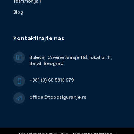
Testimonijali
Blog
Kontaktirajte nas

Bulevar Crvene Armije 11đ, lokal br.11,
Belvil, Beograd
+381 (0) 60 5813 979

office@toposiguranje.rs
