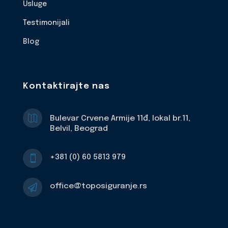
Usluge
Testimonijali
Blog
Kontaktirajte nas

Bulevar Crvene Armije 11đ, lokal br.11,
Belvil, Beograd
+381 (0) 60 5813 979

office@toposiguranje.rs
