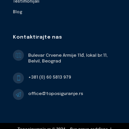
Testimonijali
Blog
Kontaktirajte nas

Bulevar Crvene Armije 11đ, lokal br.11,
Belvil, Beograd
+381 (0) 60 5813 979

office@toposiguranje.rs
