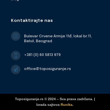
Kontaktirajte nas

Bulevar Crvene Armije 11đ, lokal br.11,
Belvil, Beograd
+381 (0) 60 5813 979

office@toposiguranje.rs

Toposiguranje.rs © 2024 – Sva prava zadržana. |
Izrada sajtova
Runika
.