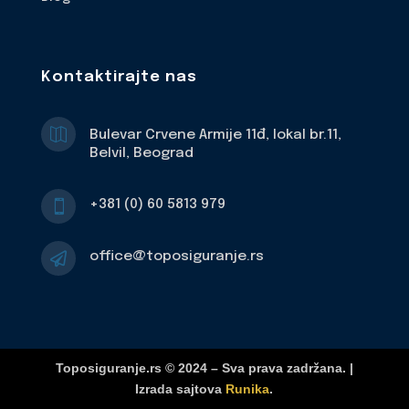
Kontaktirajte nas

Bulevar Crvene Armije 11đ, lokal br.11,
Belvil, Beograd
+381 (0) 60 5813 979

office@toposiguranje.rs

Toposiguranje.rs © 2024 – Sva prava zadržana. |
Izrada sajtova
Runika
.