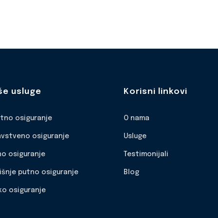
še usluge
Korisni linkovi
otno osiguranje
O nama
avstveno osiguranje
Usluge
no osiguranje
Testimonijali
išnje putno osiguranje
Blog
ko osiguranje