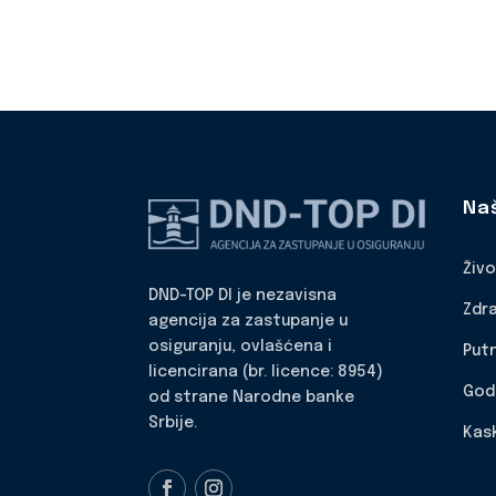
Na
Živ
DND-TOP DI je nezavisna
Zdr
agencija za zastupanje u
osiguranju, ovlašćena i
Put
licencirana (br. licence: 8954)
God
od strane Narodne banke
Srbije.
Kas