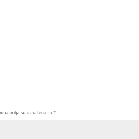
dna polja su označena sa
*