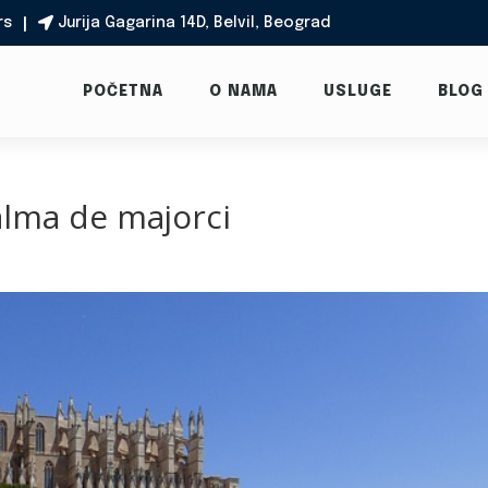
rs
Jurija Gagarina 14D, Belvil, Beograd

POČETNA
O NAMA
USLUGE
BLOG
alma de majorci