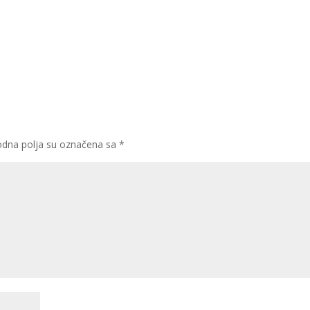
dna polja su označena sa
*