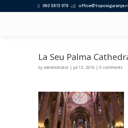
060 5813 979
office@toposiguranje.r

La Seu Palma Cathedra
by
administrator
|
jul 15, 2016
|
0 comments