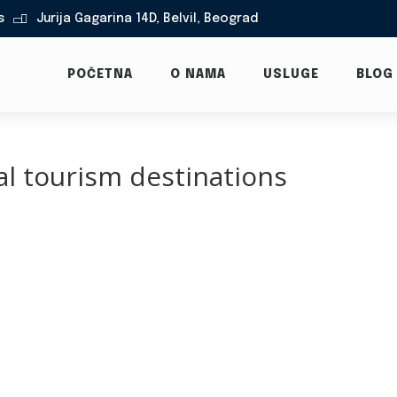
s
Jurija Gagarina 14D, Belvil, Beograd

POČETNA
O NAMA
USLUGE
BLOG
l tourism destinations