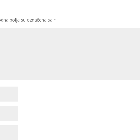
dna polja su označena sa
*