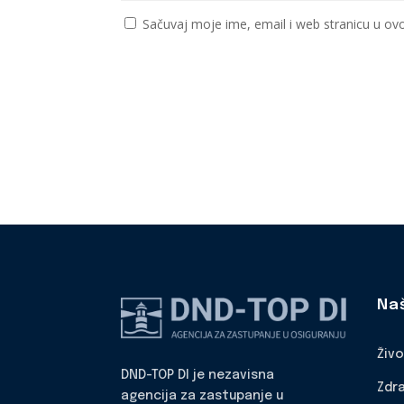
Sačuvaj moje ime, email i web stranicu u 
Na
Živ
DND-TOP DI je nezavisna
Zdr
agencija za zastupanje u