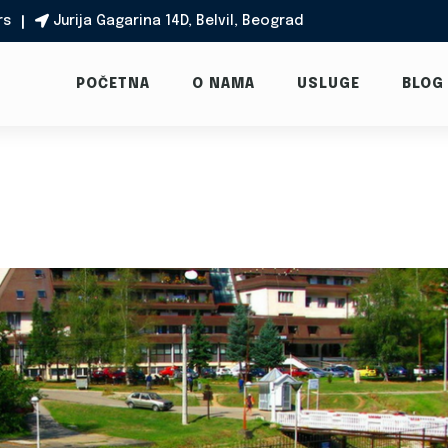
rs
Jurija Gagarina 14D, Belvil, Beograd

POČETNA
O NAMA
USLUGE
BLOG