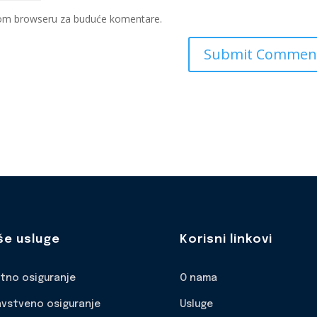
ovom browseru za buduće komentare.
še usluge
Korisni linkovi
otno osiguranje
O nama
avstveno osiguranje
Usluge