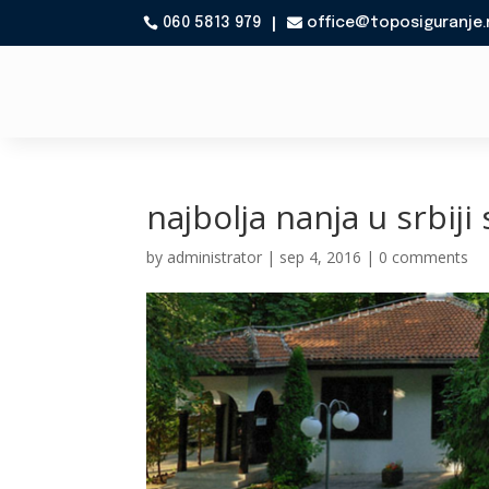
060 5813 979
office@toposiguranje.

najbolja nanja u srbiji
by
administrator
|
sep 4, 2016
|
0 comments