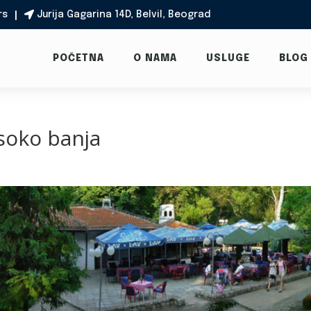
rs
Jurija Gagarina 14D, Belvil, Beograd

POČETNA
O NAMA
USLUGE
BLOG
 soko banja