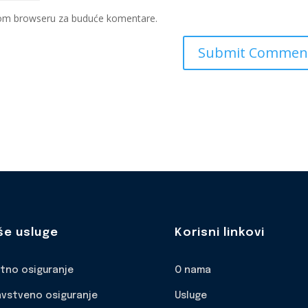
ovom browseru za buduće komentare.
še usluge
Korisni linkovi
otno osiguranje
O nama
avstveno osiguranje
Usluge