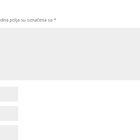
dna polja su označena sa
*