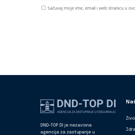
Sačuvaj moje ime, email i web stranicu u 
Na
Živ
DND-TOP DI je nezavisna
Zdr
agencija za zastupanje u