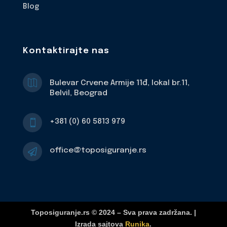
Blog
Kontaktirajte nas

Bulevar Crvene Armije 11đ, lokal br.11,
Belvil, Beograd
+381 (0) 60 5813 979

office@toposiguranje.rs

Toposiguranje.rs © 2024 – Sva prava zadržana. |
Izrada sajtova
Runika
.