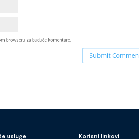
ovom browseru za buduće komentare.
še usluge
Korisni linkovi