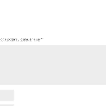
dna polja su označena sa
*