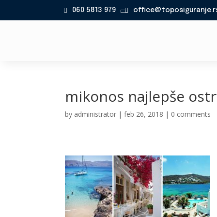
060 5813 979
office@toposiguranje.r

mikonos najlepše ost
by
administrator
|
feb 26, 2018
|
0 comments