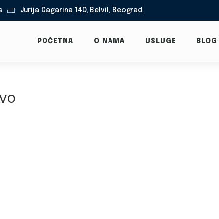
s
Jurija Gagarina 14D, Belvil, Beograd

POČETNA
O NAMA
USLUGE
BLOG
rvo